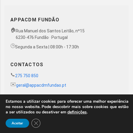
APPACDM FUNDÃO
🏠
Rua Manuel dos Santos Leitão, nº15
6230-476 Fundão · Portugal
🕒
Segunda a Sexta | 08:00h - 17:30h
CONTACTOS
📞
275 750 850
✉️
geral@appacdmfundao.pt
Estamos a utilizar cookies para oferecer uma melhor experiência
no nosso website. Pode descobrir mais sobre cookies que estão
a ser utilizados ou desativar em
definições
.
Close GDPR Cookie Banner
Aceitar
© 2020 APPACDM Fundão - by
Sitex