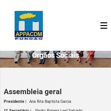
Órgãos Sociais
Assembleia geral
Presidente |
Ana Rita Baptista Garcia
1º Secretário |
Pedro Pereira Leal Salvado